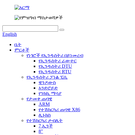
English
ቤት
ምርቶች
የነገሮች የኢንዱስትሪ በይነመረብ
የኢንዱስትሪ ራውተር
የኢንዱስትሪ DTU
የኢንዱስትሪ RTU
የኢንዱስትሪ ፓነል ፒሲ
ዊንዶውስ
አንድሮይድ
የንክኪ ማሳያ
የታመቀ ጡባዊ
ARM
የተሽከርካሪ ጡባዊ X86
ሊኑክስ
የተሽከርካሪ ታብሌት
7 ኢንች
8"