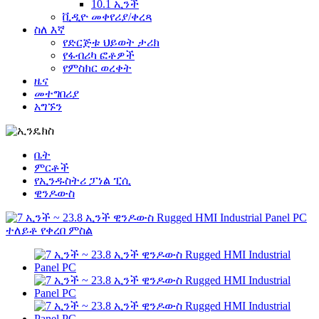
10.1 ኢንች
ቪዲዮ መቀየሪያ/ቀረጻ
ስለ እኛ
የድርጅቱ ህይወት ታሪክ
የፋብሪካ ፎቶዎች
የምስክር ወረቀት
ዜና
መተግበሪያ
አግኙን
ቤት
ምርቶች
የኢንዱስትሪ ፓነል ፒሲ
ዊንዶውስ