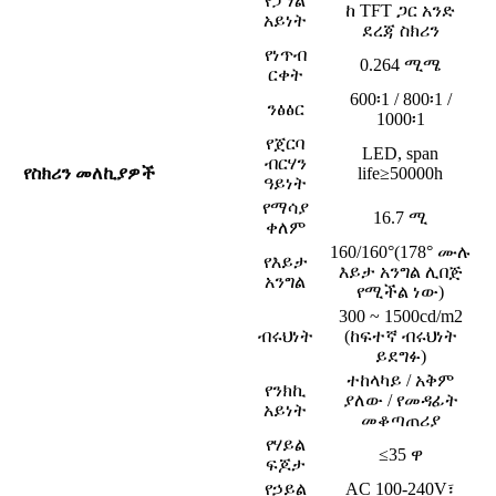
የፓነል
ከ TFT ጋር አንድ
አይነት
ደረጃ ስክሪን
የነጥብ
0.264 ሚሜ
ርቀት
600፡1 / 800፡1 /
ንፅፅር
1000፡1
የጀርባ
LED, span
ብርሃን
የስክሪን መለኪያዎች
life≥50000h
ዓይነት
የማሳያ
16.7 ሚ
ቀለም
160/160°(178° ሙሉ
የእይታ
እይታ አንግል ሊበጅ
አንግል
የሚችል ነው)
300 ~ 1500cd/m2
ብሩህነት
(ከፍተኛ ብሩህነት
ይደግፉ)
ተከላካይ / አቅም
የንክኪ
ያለው / የመዳፊት
አይነት
መቆጣጠሪያ
የሃይል
≤35 ዋ
ፍጆታ
የኃይል
AC 100-240V፣