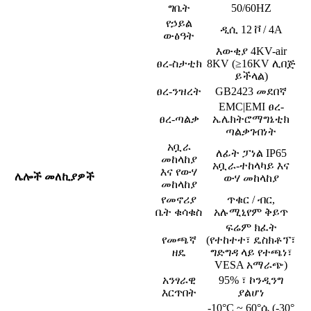
ግቤት
50/60HZ
የኃይል
ዲሲ 12 ቮ / 4A
ውፅዓት
እውቂያ 4KV-air
ፀረ-ስታቲክ
8KV (≥16KV ሊበጅ
ይችላል)
ፀረ-ንዝረት
GB2423 መደበኛ
EMC|EMI ፀረ-
ፀረ-ጣልቃ
ኤሌክትሮማግኔቲክ
ጣልቃገብነት
አቧራ
ለፊት ፓነል IP65
መከላከያ
አቧራ-ተከላካይ እና
እና የውሃ
ሌሎች መለኪያዎች
ውሃ መከላከያ
መከላከያ
የመኖሪያ
ጥቁር / ብር,
ቤት ቁሳቁስ
አሉሚኒየም ቅይጥ
ፍሬም ክፈት
የመጫኛ
(የተከተተ፣ ዴስክቶፕ፣
ዘዴ
ግድግዳ ላይ የተጫነ፣
VESA አማራጭ)
አንፃራዊ
95% ፣ ኮንዲንግ
እርጥበት
ያልሆነ
-10°C ~ 60°ሴ (-30°