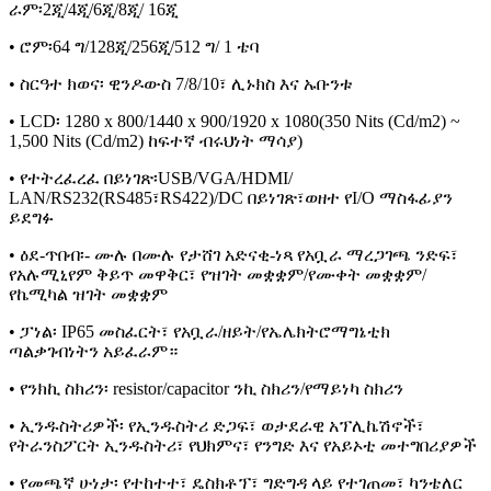
ራም፡2ጂ/4ጂ/6ጂ/8ጂ/ 16ጂ
• ሮም፡64 ግ/128ጂ/256ጂ/512 ግ/ 1 ቴባ
• ስርዓተ ክወና፡ ዊንዶውስ 7/8/10፣ ሊኑክስ እና ኡቡንቱ
• LCD፡ 1280 x 800/1440 x 900/1920 x 1080(350 Nits (Cd/m2) ~
1,500 Nits (Cd/m2) ከፍተኛ ብሩህነት ማሳያ)
• የተትረፈረፈ በይነገጽ፡USB/VGA/HDMI/
LAN/RS232(RS485፣RS422)/DC በይነገጽ፣ወዘተ የI/O ማስፋፊያን
ይደግፉ
• ዕደ-ጥበብ፡- ሙሉ በሙሉ የታሸገ አድናቂ-ነጻ የአቧራ ማረጋገጫ ንድፍ፣
የአሉሚኒየም ቅይጥ መዋቅር፣ የዝገት መቋቋም/የሙቀት መቋቋም/
የኬሚካል ዝገት መቋቋም
• ፓነል፡ IP65 መስፈርት፣ የአቧራ/ዘይት/የኤሌክትሮማግኔቲክ
ጣልቃገብነትን አይፈራም።
• የንክኪ ስክሪን፡ resistor/capacitor ንኪ ስክሪን/የማይነካ ስክሪን
• ኢንዱስትሪዎች፡ የኢንዱስትሪ ድጋፍ፣ ወታደራዊ አፕሊኬሽኖች፣
የትራንስፖርት ኢንዱስትሪ፣ የህክምና፣ የንግድ እና የአይኦቲ መተግበሪያዎች
• የመጫኛ ሁነታ፡ የተከተተ፣ ዴስክቶፕ፣ ግድግዳ ላይ የተገጠመ፣ ካንቴለር