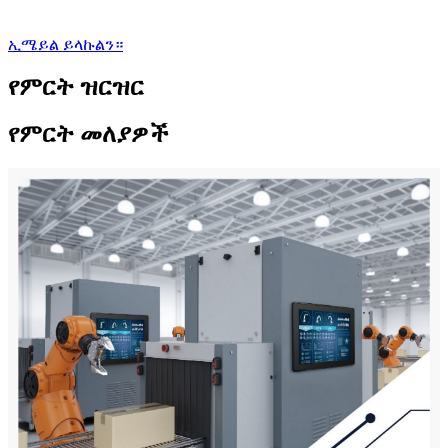
ኢሜይል ይላኩልን።
የምርት ዝርዝር
የምርት መለያዎች