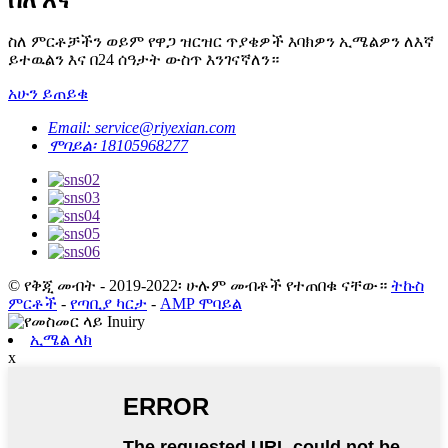
ስለ ምርቶቻችን ወይም የዋጋ ዝርዝር ጥያቄዎች እባክዎን ኢሜልዎን ለእኛ
ይተዉልን እና በ24 ሰዓታት ውስጥ እንገናኛለን።
አሁን ይጠይቁ
Email: service@riyexian.com
ሞባይል፡ 18105968277
© የቅጂ መብት - 2019-2022፡ ሁሉም መብቶች የተጠበቁ ናቸው።
ትኩስ
ምርቶች
-
የጣቢያ ካርታ
-
AMP ሞባይል
ኢሜል ላክ
x