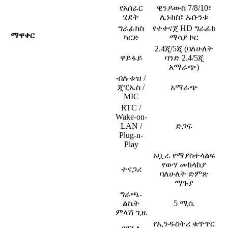
የአሰራር
ዊንዶውስ 7/8/10፣
ሂደት
ሊኑክስ፣ ኡቡንቱ
ግራፊክስ
የተቀናጀ HD ግራፊክ
ማዋቀር
ካርድ
ማሳያ ኮር
2.4ጂ/5ጂ (ባለሁለት
ዋይፋይ
ባንድ 2.4/5ጂ
አማራጭ)
ብሉቱዝ /
ጂፒኤስ /
አማራጭ
MIC
RTC /
Wake-on-
LAN /
ድጋፍ
Plug-n-
Play
አቧራ የማያስተላልፍ
የውሃ መከላከያ
ተናጋሪ
ባለሁለት ድምጽ
ማጉያ
ግራጫ-
ልኬት
5 ሚሴ
ምላሽ ጊዜ
የኢንዱስትሪ ቁጥጥር