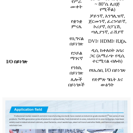
የሥራ
~ 80°ሴ ሊበጅ
ሙቀት
የሚችል)
ቻይንኛ, እንግሊዝኛ,
የቋንቋ
ጀርመንኛ, ፈረንሳይኛ,
ምናሌ
ኮሪያኛ, ስፓኒሽ,
ጣሊያንኛ, ራሽያኛ
የሲግናል
DVI፣ HDMI፣ ቪጂኤ
በይነገጽ
ዲሲ ከቀለበት አባሪ
የኃይል
ጋር (አማራጭ የዲሲ
ማገናኛ
ተርሚናል ብሎክ)
I/O በይነገጽ
የንክኪ
የዩኤስቢ I/O በይነገጽ
በይነገጽ
ሌሎች
የድምጽ ግቤት እና
በይነገጾች
ውፅዓት