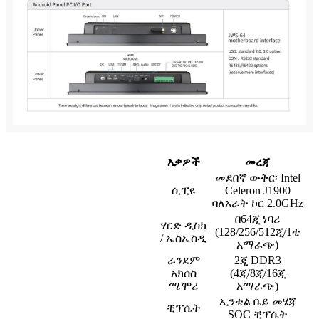
እቃዎች
መረጃ
መደበኛ ውቅር፡ Intel
ሲፒዩ
Celeron J1900
ባለአራት ኮር 2.0GHz
በ64ጂ ነባሪ
ሃርድ ዲስክ
(128/256/512ጂ/1ቲ
/ ኤስኤስዲ
አማራጭ)
ራንደም
2ጂ DDR3
አክሰስ
(4ጂ/8ጂ/16ጂ
ሜሞሪ
አማራጭ)
ኢንቴል ቤይ መሄጃ
ቺፕሴት
SOC ቺፕሴት