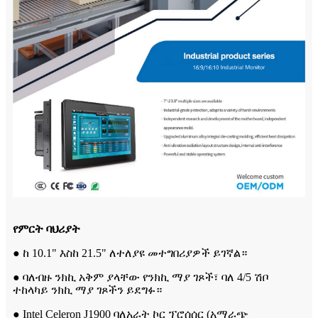
የምርት ባህሪያት
● ከ 10.1" እስከ 21.5" ለተለያዩ መተግበሪያዎች ይገኛል።
● ባለብዙ ንክኪ አቅም ያላቸው የንክኪ ማያ ገጾች፣ ባለ 4/5 ሽቦ
ተከላካይ ንክኪ ማያ ገጾችን ይደግፉ።
● Intel Celeron J1900 ባለአራት ኮር ፕሮሰሰር (አማራጭ