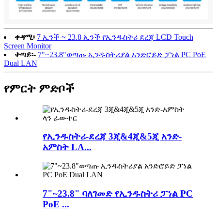
ቀዳሚ፡
7 ኢንች ~ 23.8 ኢንች የኢንዱስትሪ ደረጃ LCD Touch
Screen Monitor
ቀጣይ፡-
7"~23.8"ወጣጡ ኢንዱስትሪያል አንድሮይድ ፓነል PC PoE
Dual LAN
የምርት ምድቦች
የኢንዱስትሪ-ደረጃ 3ጂ&4ጂ&5ጂ አንድ-
አምስት LA...
7"~23.8" ባለገመድ የኢንዱስትሪ ፓነል PC
PoE ...