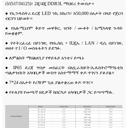
i3/i5/i7/J4125)፣ 2ጂ/4ጂ DDR3L ማህደረ ትውስታ።
● የኢንዱስትሪ ደረጃ LED ንኪ ስክሪን፣ ከ50,000 ሰአታት በላይ የጀርባ
ብርሃን ህይወት።
● የአሉሚኒየም ቅይጥ መዋቅር, ዝገት / ሙቀት / ኬሚካላዊ ጉዳት
የመቋቋም.
● የተትረፈረፈ በይነገጽ, የዩኤስቢ + ቪጂኤ / LAN / ዲሲ በይነገጽ,
ወዘተ የ I / O መስፋፋትን ይደግፉ.
● ለምልክት ማበልጸጊያ የዋይፋይ አንቴና ይጫኑ
● IP65 ደረጃ ጥበቃ መስፈርት በአቧራ/ዘይት/ኤሌክትሮማግኔቲክ
ጣልቃገብነት አካባቢዎች ውስጥ አስተማማኝ ቀዶ ጥገናን ያቆያል።
● 7*24 ሰአታት የረዥም ጊዜ ያልተቋረጠ ቀዶ ጥገና።
● የተለያዩ የመጫኛ ዘዴዎች ከበርካታ አካባቢዎች ጋር ይጣጣማሉ.