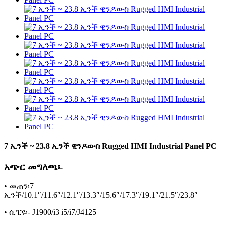
7 ኢንች ~ 23.8 ኢንች ዊንዶውስ Rugged HMI Industrial Panel PC
አጭር መግለጫ፡-
• መጠን፡7
ኢንች/10.1″/11.6″/12.1″/13.3″/15.6″/17.3″/19.1″/21.5″/23.8″
• ሲፒዩ፡- J1900/i3 i5/i7/J4125