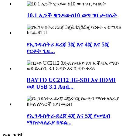
10.1 ኢንች ዊንዶውስ10 ወጣ ገባ ታብሌት
የኢንዱስትሪ ደረጃ 3ጂ እና 4ጂ እና 5ጂ
የርቀት ጊዜ...
BAYTO UC2112 3G-SDI እና HDMI
ወደ USB 3.1 Aud...
የኢንዱስትሪ-ደረጃ 4ጂ እና 5ጂ የውሂብ
ማስተላለፊያ ክፍል...
ስለ እኛ