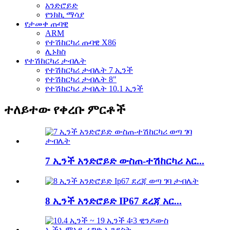
አንድሮይድ
የንክኪ ማሳያ
የታመቀ ጡባዊ
ARM
የተሽከርካሪ ጡባዊ X86
ሊኑክስ
የተሽከርካሪ ታብሌት
የተሽከርካሪ ታብሌት 7 ኢንች
የተሽከርካሪ ታብሌት 8"
የተሽከርካሪ ታብሌት 10.1 ኢንች
ተለይተው የቀረቡ ምርቶች
7 ኢንች አንድሮይድ ውስጠ-ተሽከርካሪ አር...
8 ኢንች አንድሮይድ IP67 ደረጃ አር...