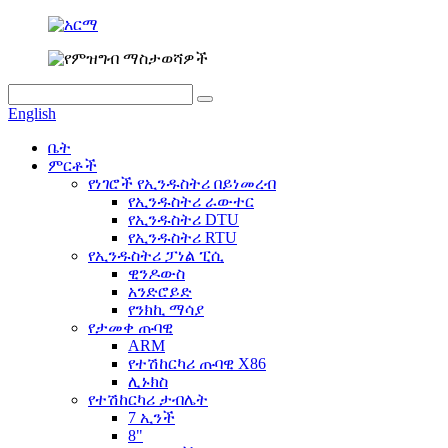
English
ቤት
ምርቶች
የነገሮች የኢንዱስትሪ በይነመረብ
የኢንዱስትሪ ራውተር
የኢንዱስትሪ DTU
የኢንዱስትሪ RTU
የኢንዱስትሪ ፓነል ፒሲ
ዊንዶውስ
አንድሮይድ
የንክኪ ማሳያ
የታመቀ ጡባዊ
ARM
የተሽከርካሪ ጡባዊ X86
ሊኑክስ
የተሽከርካሪ ታብሌት
7 ኢንች
8"