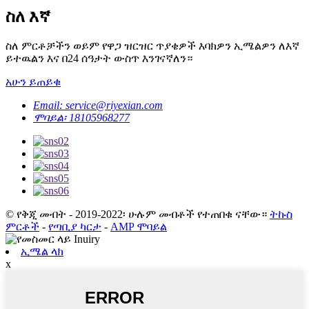
ስለ እኛ
ስለ ምርቶቻችን ወይም የዋጋ ዝርዝር ጥያቄዎች እባክዎን ኢሜልዎን ለእኛ
ይተዉልን እና በ24 ሰዓታት ውስጥ እንገናኛለን።
አሁን ይጠይቁ
Email: service@riyexian.com
ሞባይል፡ 18105968277
© የቅጂ መብት - 2019-2022፡ ሁሉም መብቶች የተጠበቁ ናቸው።
ትኩስ
ምርቶች
-
የጣቢያ ካርታ
-
AMP ሞባይል
ኢሜል ላክ
x