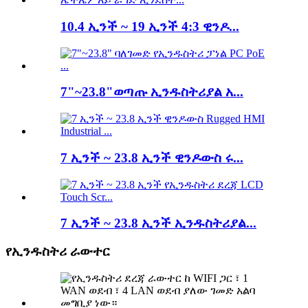
10.4 ኢንች ~ 19 ኢንች 4:3 ዊንዶ...
7"~23.8"ወጣጡ ኢንዱስትሪያል አ...
7 ኢንች ~ 23.8 ኢንች ዊንዶውስ ሩ...
7 ኢንች ~ 23.8 ኢንች ኢንዱስትሪያል...
የኢንዱስትሪ ራውተር