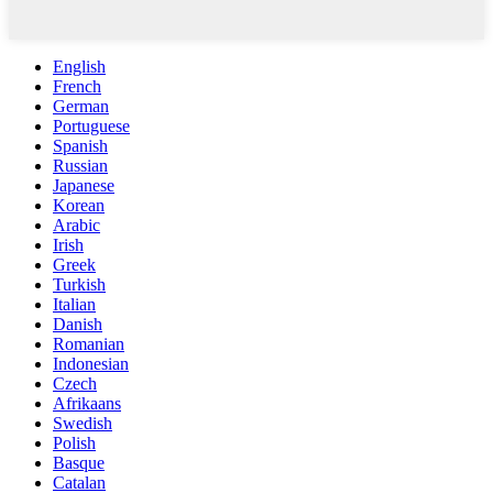
English
French
German
Portuguese
Spanish
Russian
Japanese
Korean
Arabic
Irish
Greek
Turkish
Italian
Danish
Romanian
Indonesian
Czech
Afrikaans
Swedish
Polish
Basque
Catalan