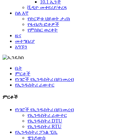
10.1 ኢንች
ቪዲዮ መቀየሪያ/ቀረጻ
ስለ እኛ
የድርጅቱ ህይወት ታሪክ
የፋብሪካ ፎቶዎች
የምስክር ወረቀት
ዜና
መተግበሪያ
አግኙን
ቤት
ምርቶች
የነገሮች የኢንዱስትሪ በይነመረብ
የኢንዱስትሪ ራውተር
ምርቶች
የነገሮች የኢንዱስትሪ በይነመረብ
የኢንዱስትሪ ራውተር
የኢንዱስትሪ DTU
የኢንዱስትሪ RTU
የኢንዱስትሪ ፓነል ፒሲ
ዊንዶውስ