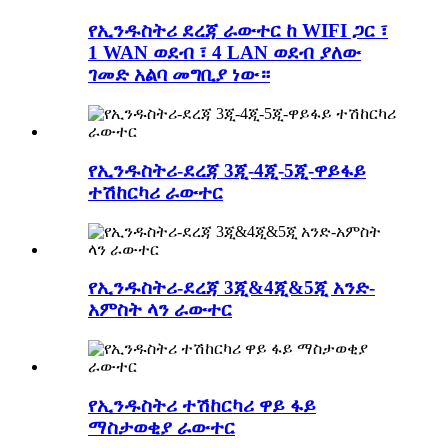
የኢንዱስትሪ ደረጃ ራውተር ከ WIFI ጋር ፣
1 WAN ወደብ ፣ 4 LAN ወደብ ያለው
ገመድ አልባ መግቢያ ነው።
የኢንዱስትሪ-ደረጃ 3ጂ-4ጂ-5ጂ-ዋይፋይ
ተሽከርካሪ ራውተር
የኢንዱስትሪ-ደረጃ 3ጂ&4ጂ&5ጂ አንድ-
አምስት ላን ራውተር
የኢንዱስትሪ ተሽከርካሪ ዋይ ፋይ
ማስታወቂያ ራውተር