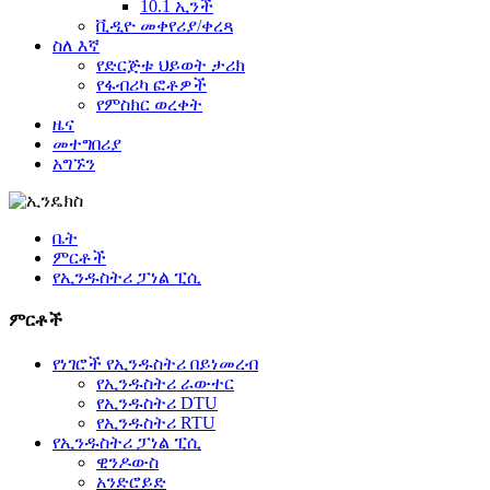
10.1 ኢንች
ቪዲዮ መቀየሪያ/ቀረጻ
ስለ እኛ
የድርጅቱ ህይወት ታሪክ
የፋብሪካ ፎቶዎች
የምስክር ወረቀት
ዜና
መተግበሪያ
አግኙን
ቤት
ምርቶች
የኢንዱስትሪ ፓነል ፒሲ
ምርቶች
የነገሮች የኢንዱስትሪ በይነመረብ
የኢንዱስትሪ ራውተር
የኢንዱስትሪ DTU
የኢንዱስትሪ RTU
የኢንዱስትሪ ፓነል ፒሲ
ዊንዶውስ
አንድሮይድ