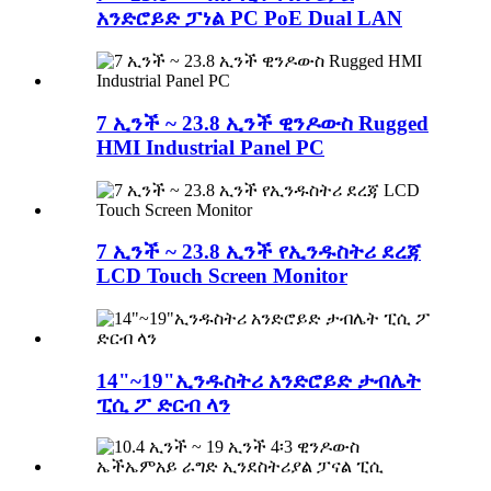
አንድሮይድ ፓነል PC PoE Dual LAN
7 ኢንች ~ 23.8 ኢንች ዊንዶውስ Rugged
HMI Industrial Panel PC
7 ኢንች ~ 23.8 ኢንች የኢንዱስትሪ ደረጃ
LCD Touch Screen Monitor
14"~19"ኢንዱስትሪ አንድሮይድ ታብሌት
ፒሲ ፖ ድርብ ላን