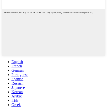
English
French
German
Portuguese
Spanish
Russian
Japanese
Korean
Arabic
Irish
Greek