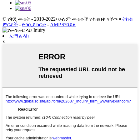
© የቅጂ መብት - 2019-2022፡ ሁሉም መብቶች የተጠበቁ ናቸው።
ትኩስ
ምርቶች
-
የጣቢያ ካርታ
-
AMP ሞባይል
ኢሜል ላክ
x