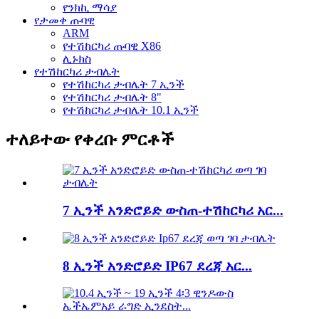
የንክኪ ማሳያ
የታመቀ ጡባዊ
ARM
የተሽከርካሪ ጡባዊ X86
ሊኑክስ
የተሽከርካሪ ታብሌት
የተሽከርካሪ ታብሌት 7 ኢንች
የተሽከርካሪ ታብሌት 8"
የተሽከርካሪ ታብሌት 10.1 ኢንች
ተለይተው የቀረቡ ምርቶች
7 ኢንች አንድሮይድ ውስጠ-ተሽከርካሪ አር...
8 ኢንች አንድሮይድ IP67 ደረጃ አር...