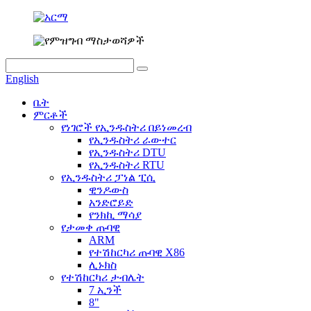
English
ቤት
ምርቶች
የነገሮች የኢንዱስትሪ በይነመረብ
የኢንዱስትሪ ራውተር
የኢንዱስትሪ DTU
የኢንዱስትሪ RTU
የኢንዱስትሪ ፓነል ፒሲ
ዊንዶውስ
አንድሮይድ
የንክኪ ማሳያ
የታመቀ ጡባዊ
ARM
የተሽከርካሪ ጡባዊ X86
ሊኑክስ
የተሽከርካሪ ታብሌት
7 ኢንች
8"