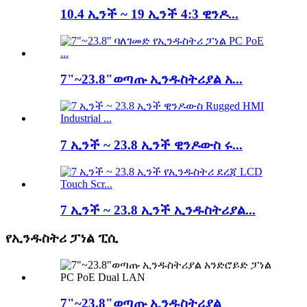
10.4 ኢንች ~ 19 ኢንች 4:3 ዊንዶ...
7"~23.8"ወጣጡ ኢንዱስትሪያል አ...
7 ኢንች ~ 23.8 ኢንች ዊንዶውስ ሩ...
7 ኢንች ~ 23.8 ኢንች ኢንዱስትሪያል...
የኢንዱስትሪ ፓነል ፒሲ
7"~23.8"ወጣጡ ኢንዱስትሪያል