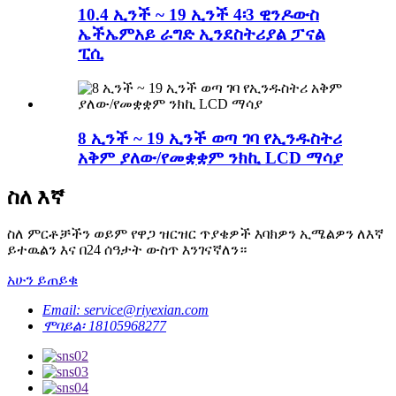
10.4 ኢንች ~ 19 ኢንች 4፡3 ዊንዶውስ
ኤችኤምአይ ራግድ ኢንደስትሪያል ፓናል
ፒሲ
8 ኢንች ~ 19 ኢንች ወጣ ገባ የኢንዱስትሪ
አቅም ያለው/የመቋቋም ንክኪ LCD ማሳያ
ስለ እኛ
ስለ ምርቶቻችን ወይም የዋጋ ዝርዝር ጥያቄዎች እባክዎን ኢሜልዎን ለእኛ
ይተዉልን እና በ24 ሰዓታት ውስጥ እንገናኛለን።
አሁን ይጠይቁ
Email: service@riyexian.com
ሞባይል፡ 18105968277