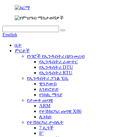
English
ቤት
ምርቶች
የነገሮች የኢንዱስትሪ በይነመረብ
የኢንዱስትሪ ራውተር
የኢንዱስትሪ DTU
የኢንዱስትሪ RTU
የኢንዱስትሪ ፓነል ፒሲ
ዊንዶውስ
አንድሮይድ
የንክኪ ማሳያ
የታመቀ ጡባዊ
ARM
የተሽከርካሪ ጡባዊ X86
ሊኑክስ
የተሽከርካሪ ታብሌት
7 ኢንች
8"