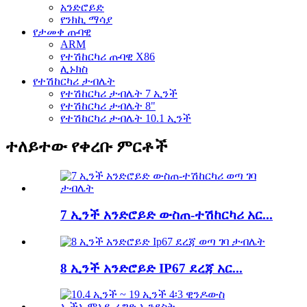
አንድሮይድ
የንክኪ ማሳያ
የታመቀ ጡባዊ
ARM
የተሽከርካሪ ጡባዊ X86
ሊኑክስ
የተሽከርካሪ ታብሌት
የተሽከርካሪ ታብሌት 7 ኢንች
የተሽከርካሪ ታብሌት 8"
የተሽከርካሪ ታብሌት 10.1 ኢንች
ተለይተው የቀረቡ ምርቶች
7 ኢንች አንድሮይድ ውስጠ-ተሽከርካሪ አር...
8 ኢንች አንድሮይድ IP67 ደረጃ አር...