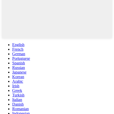
English
French
German
Portuguese
Spanish
Russian
Japanese
Korean
Arabic
Irish
Greek
Turkish
Italian
Danish
Romanian
Indonesian