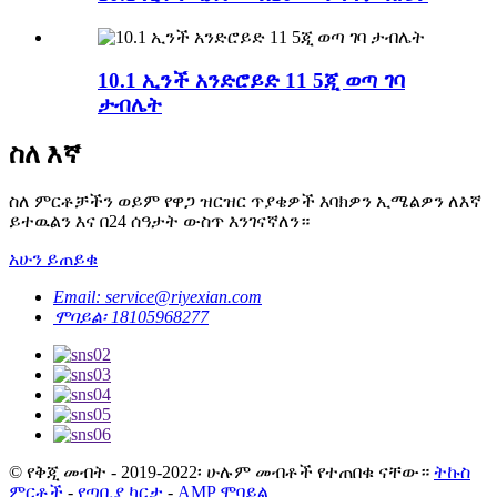
10.1 ኢንች አንድሮይድ 11 5ጂ ወጣ ገባ
ታብሌት
ስለ እኛ
ስለ ምርቶቻችን ወይም የዋጋ ዝርዝር ጥያቄዎች እባክዎን ኢሜልዎን ለእኛ
ይተዉልን እና በ24 ሰዓታት ውስጥ እንገናኛለን።
አሁን ይጠይቁ
Email: service@riyexian.com
ሞባይል፡ 18105968277
© የቅጂ መብት - 2019-2022፡ ሁሉም መብቶች የተጠበቁ ናቸው።
ትኩስ
ምርቶች
-
የጣቢያ ካርታ
-
AMP ሞባይል