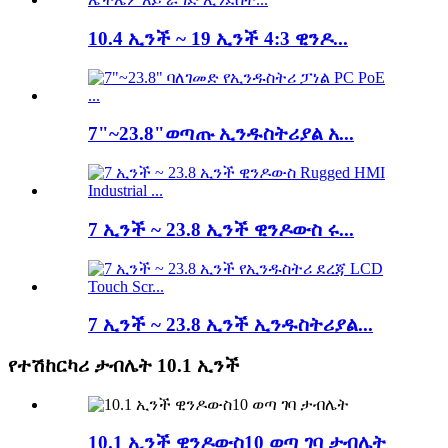
10.4 ኢንች ~ 19 ኢንች 4:3 ዊንዶ...
7"~23.8"ወጣጡ ኢንዱስትሪያል አ...
7 ኢንች ~ 23.8 ኢንች ዊንዶውስ ሩ...
7 ኢንች ~ 23.8 ኢንች ኢንዱስትሪያል...
የተሽከርካሪ ታብሌት 10.1 ኢንች
10.1 ኢንች ዊንዶውስ10 ወጣ ገባ ታብሌት