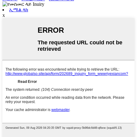
ኢሜል ላክ
x