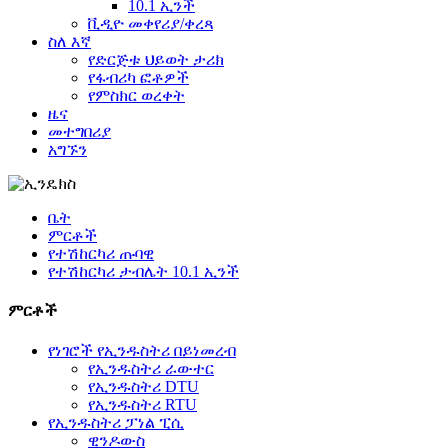
10.1 ኢንች
ቪዲዮ መቀየሪያ/ቀረጻ
ስለ እኛ
የድርጅቱ ህይወት ታሪክ
የፋብሪካ ፎቶዎች
የምስክር ወረቀት
ዜና
መተግበሪያ
አግኙን
ቤት
ምርቶች
የተሽከርካሪ ጡባዊ
የተሽከርካሪ ታብሌት 10.1 ኢንች
ምርቶች
የነገሮች የኢንዱስትሪ በይነመረብ
የኢንዱስትሪ ራውተር
የኢንዱስትሪ DTU
የኢንዱስትሪ RTU
የኢንዱስትሪ ፓነል ፒሲ
ዊንዶውስ