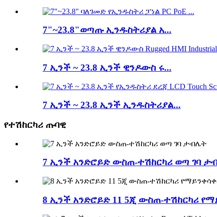
7"~23.8"ወጣጡ ኢንዱስትሪያል አ...
7 ኢንች ~ 23.8 ኢንች ዊንዶውስ ሩ...
7 ኢንች ~ 23.8 ኢንች ኢንዱስትሪያል...
የተሽከርካሪ ጡባዊ
7 ኢንች አንድሮይድ ውስጠ-ተሽከርካሪ ወጣ ገባ ታ
8 ኢንች አንድሮይድ 11 5ጂ ውስጠ-ተሽከርካሪ የ