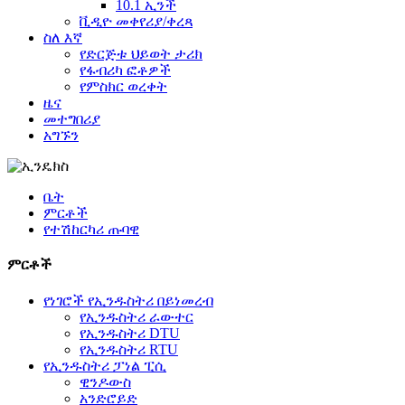
10.1 ኢንች
ቪዲዮ መቀየሪያ/ቀረጻ
ስለ እኛ
የድርጅቱ ህይወት ታሪክ
የፋብሪካ ፎቶዎች
የምስክር ወረቀት
ዜና
መተግበሪያ
አግኙን
ቤት
ምርቶች
የተሽከርካሪ ጡባዊ
ምርቶች
የነገሮች የኢንዱስትሪ በይነመረብ
የኢንዱስትሪ ራውተር
የኢንዱስትሪ DTU
የኢንዱስትሪ RTU
የኢንዱስትሪ ፓነል ፒሲ
ዊንዶውስ
አንድሮይድ