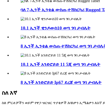
ባለ 7-ኢንች ኢንቴል ውስጠ-ተሽከርካሪ Rugged Ta
10.1 ኢንች ዊንዶውስ10 ወጣ ገባ ታብሌት
8 ኢንች ኢንቴል ውስጠ-ተሽከርካሪ ወጣ ገባ ታብሌ
10.1 ኢንች አንድሮይድ 11 5ጂ ወጣ ገባ ታብሌት
8 ኢንች አንድሮይድ Ip67 ደረጃ ወጣ ገባ ታብሌት
ስለ እኛ
ስለ ምርቶቻችን ወይም የዋጋ ዝርዝር ጥያቄዎች እባክዎን ኢሜልዎን ለእኛ ይተ