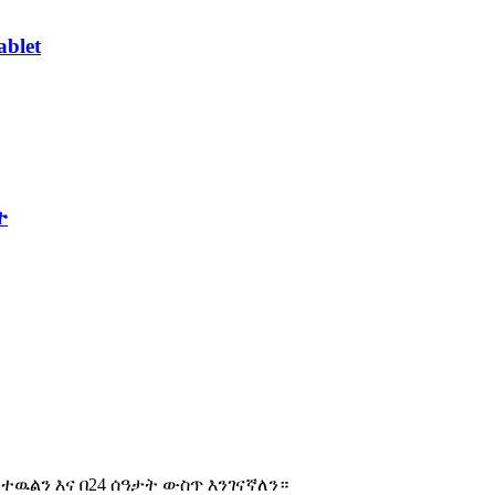
blet
ት
ዉልን እና በ24 ሰዓታት ውስጥ እንገናኛለን።