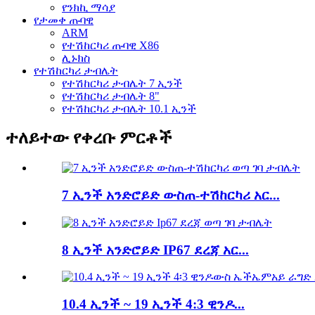
የንክኪ ማሳያ
የታመቀ ጡባዊ
ARM
የተሽከርካሪ ጡባዊ X86
ሊኑክስ
የተሽከርካሪ ታብሌት
የተሽከርካሪ ታብሌት 7 ኢንች
የተሽከርካሪ ታብሌት 8"
የተሽከርካሪ ታብሌት 10.1 ኢንች
ተለይተው የቀረቡ ምርቶች
7 ኢንች አንድሮይድ ውስጠ-ተሽከርካሪ አር...
8 ኢንች አንድሮይድ IP67 ደረጃ አር...
10.4 ኢንች ~ 19 ኢንች 4:3 ዊንዶ...