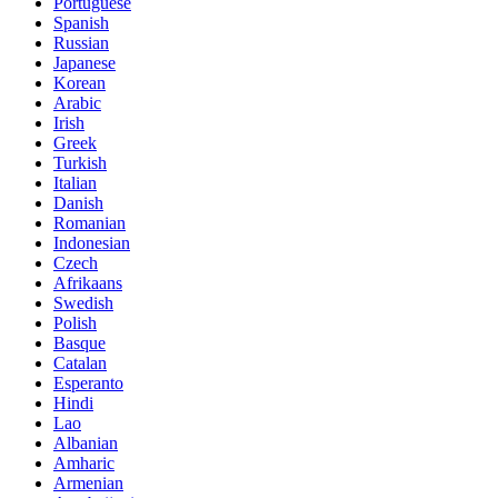
Portuguese
Spanish
Russian
Japanese
Korean
Arabic
Irish
Greek
Turkish
Italian
Danish
Romanian
Indonesian
Czech
Afrikaans
Swedish
Polish
Basque
Catalan
Esperanto
Hindi
Lao
Albanian
Amharic
Armenian