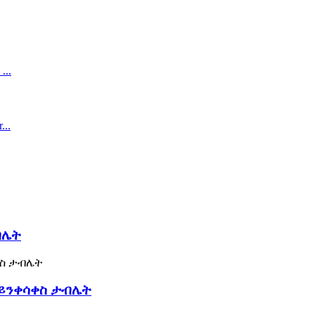
ብሌት
ማይንቀሳቀስ ታብሌት