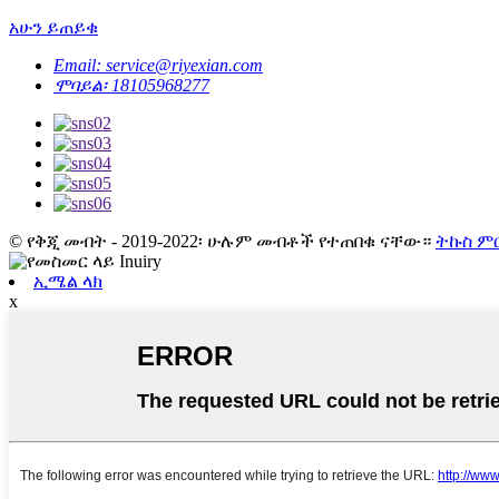
አሁን ይጠይቁ
Email: service@riyexian.com
ሞባይል፡ 18105968277
© የቅጂ መብት - 2019-2022፡ ሁሉም መብቶች የተጠበቁ ናቸው።
ትኩስ ም
ኢሜል ላክ
x