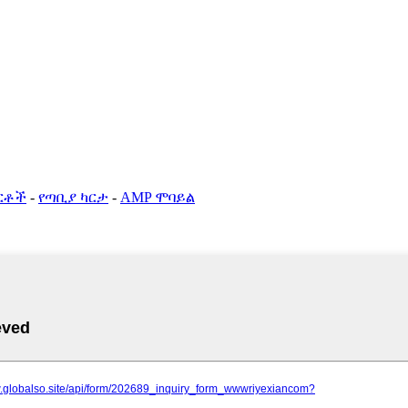
ርቶች
-
የጣቢያ ካርታ
-
AMP ሞባይል