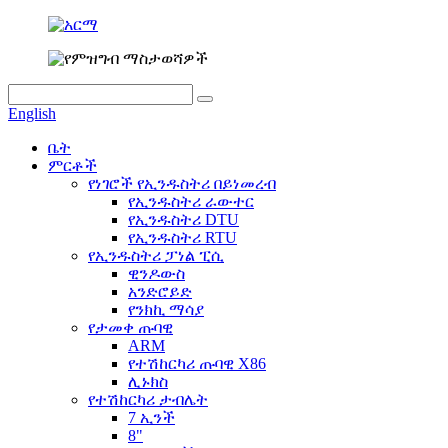
English
ቤት
ምርቶች
የነገሮች የኢንዱስትሪ በይነመረብ
የኢንዱስትሪ ራውተር
የኢንዱስትሪ DTU
የኢንዱስትሪ RTU
የኢንዱስትሪ ፓነል ፒሲ
ዊንዶውስ
አንድሮይድ
የንክኪ ማሳያ
የታመቀ ጡባዊ
ARM
የተሽከርካሪ ጡባዊ X86
ሊኑክስ
የተሽከርካሪ ታብሌት
7 ኢንች
8"