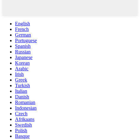
English
French
German
Portuguese
Spanish
Russian
Japanese
Korean
Arabic
Irish
Greek
Turkish
Italian
Danish
Romanian
Indonesian
Czech
Afrikaans
Swedish
Polish
Basque