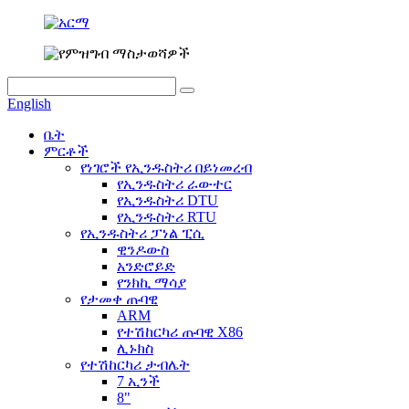
English
ቤት
ምርቶች
የነገሮች የኢንዱስትሪ በይነመረብ
የኢንዱስትሪ ራውተር
የኢንዱስትሪ DTU
የኢንዱስትሪ RTU
የኢንዱስትሪ ፓነል ፒሲ
ዊንዶውስ
አንድሮይድ
የንክኪ ማሳያ
የታመቀ ጡባዊ
ARM
የተሽከርካሪ ጡባዊ X86
ሊኑክስ
የተሽከርካሪ ታብሌት
7 ኢንች
8"