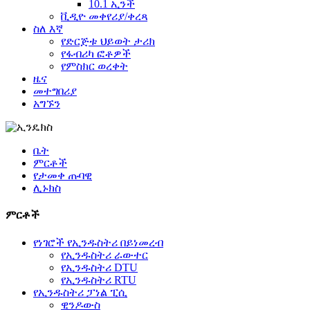
10.1 ኢንች
ቪዲዮ መቀየሪያ/ቀረጻ
ስለ እኛ
የድርጅቱ ህይወት ታሪክ
የፋብሪካ ፎቶዎች
የምስክር ወረቀት
ዜና
መተግበሪያ
አግኙን
ቤት
ምርቶች
የታመቀ ጡባዊ
ሊኑክስ
ምርቶች
የነገሮች የኢንዱስትሪ በይነመረብ
የኢንዱስትሪ ራውተር
የኢንዱስትሪ DTU
የኢንዱስትሪ RTU
የኢንዱስትሪ ፓነል ፒሲ
ዊንዶውስ