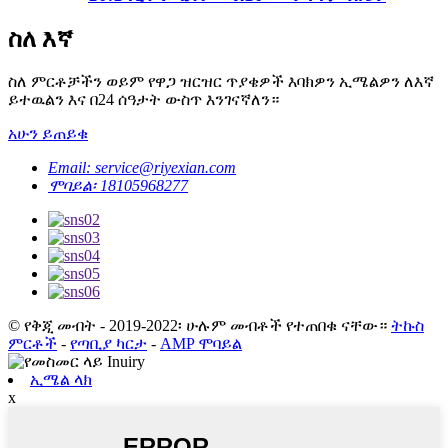
ስለ እኛ
ስለ ምርቶቻችን ወይም የዋጋ ዝርዝር ጥያቄዎች እባክዎን ኢሜልዎን ለእኛ
ይተዉልን እና በ24 ሰዓታት ውስጥ እንገናኛለን።
አሁን ይጠይቁ
Email: service@riyexian.com
ሞባይል፡ 18105968277
© የቅጂ መብት - 2019-2022፡ ሁሉም መብቶች የተጠበቁ ናቸው።
ትኩስ
ምርቶች
-
የጣቢያ ካርታ
-
AMP ሞባይል
ኢሜል ላክ
x