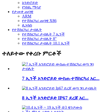
አንድሮይድ
የንክኪ ማሳያ
የታመቀ ጡባዊ
ARM
የተሽከርካሪ ጡባዊ X86
ሊኑክስ
የተሽከርካሪ ታብሌት
የተሽከርካሪ ታብሌት 7 ኢንች
የተሽከርካሪ ታብሌት 8"
የተሽከርካሪ ታብሌት 10.1 ኢንች
ተለይተው የቀረቡ ምርቶች
7 ኢንች አንድሮይድ ውስጠ-ተሽከርካሪ አር...
8 ኢንች አንድሮይድ IP67 ደረጃ አር...