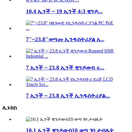
10.4 ኢንች ~ 19 ኢንች 4:3 ዊንዶ...
7"~23.8"ወጣጡ ኢንዱስትሪያል አ...
7 ኢንች ~ 23.8 ኢንች ዊንዶውስ ሩ...
7 ኢንች ~ 23.8 ኢንች ኢንዱስትሪያል...
ሊኑክስ
10.1 ኢንች ዊንዶውስ10 ወጣ ገባ ታብሌት