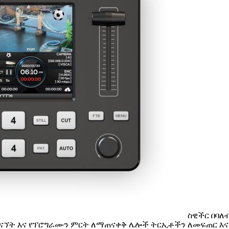
ስዊችር በባለ
ናኘት እና የፕሮግራሙን ምርት ለማጠናቀቅ ሌሎች ትርኢቶችን ለመፍጠር እና 