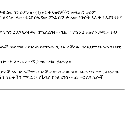
ረታዊ ልወጣን ይምረጡ;(3) ልዩ ተጽዕኖዎችን መፍጠር ወይም
 ይባላል።የመቀየሪያ ሰሌዳው ፓነል በርካታ አውቶቡሶች አሉት ፣ እያንዳንዱ
።ማሽን 2 እንዲጫወት በሚፈልጉበት ጊዜ የማሽን 2 ቁልፍን ይጫኑ, ይህ
ዕሎች መለዋወጥ የበለጠ የተዋሃዱ ሊሆኑ ይችላሉ, ስለዚህም የበለጠ ጥበባዊ
 በቀጥታ ይጫኑ እና ማያ ገጹ ጥቁር ይሆናል።
.
ያዎች እና በሌሎችም ዘርፎች ተሰማርተው ነበር አሁን ግን ወደ ህብረተሰቡ
ሽ ዝግጅቶችን ማካሄድ፣ የቪዲዮ ኮንፈረንስ መጨመር እና ሌሎች