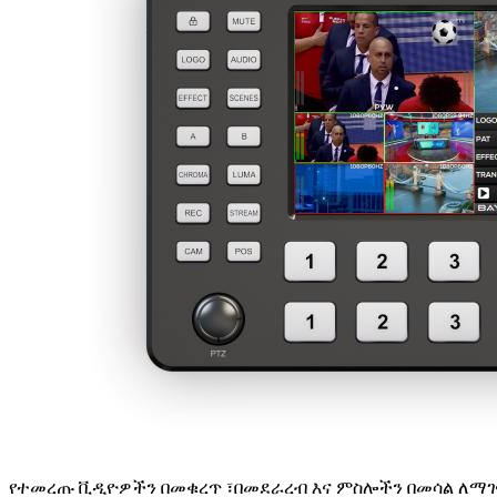
የተመረጡ ቪዲዮዎችን በመቁረጥ ፣በመደራረብ እና ምስሎችን በመሳል ለማገ