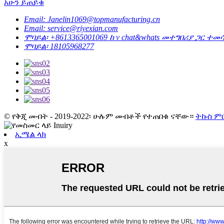
አሁን ይጠይቁ
Email: Janelin1069@topmanufacturing.cn
Email: service@riyexian.com
ሞባይል፡ +8613365001069 ከ v chat&whats መተግበሪያ ጋር ተመ
ሞባይል፡ 18105968277
© የቅጂ መብት - 2019-2022፡ ሁሉም መብቶች የተጠበቁ ናቸው።
ትኩስ ም
ኢሜል ላክ
x