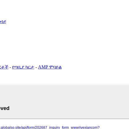
ሳሳይ
ርቶች
-
የጣቢያ ካርታ
-
AMP ሞባይል