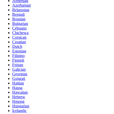
Armenian
Azerbaijani
Belarusian
Bengali
Bosnian
Bulgarian
Cebuano
Chichewa
Corsican
Croatian
Dutch
Estonian
Filipino
Finnish
Frisian
Galician
Georgian
Gujarati
Haitian
Hausa
Hawaiian
Hebrew
Hmong
Hungarian
Icelandic