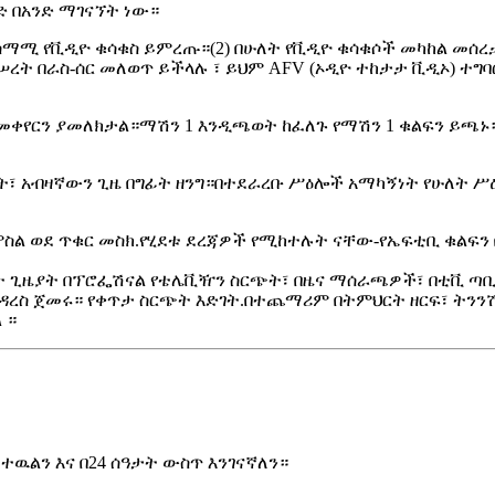
ድ በአንድ ማገናኘት ነው።
 ተስማሚ የቪዲዮ ቁሳቁስ ይምረጡ።(2) በሁለት የቪዲዮ ቁሳቁሶች መካከል መሰ
 በራስ-ሰር መለወጥ ይችላሉ ፣ ይህም AFV (ኦዲዮ ተከታታ ቪዲኦ) ተግባር
ላ መቀየርን ያመለክታል።ማሽን 1 እንዲጫወት ከፈለጉ የማሽን 1 ቁልፍን ይጫኑ
ት፣ አብዛኛውን ጊዜ በግፊት ዘንግ።በተደራረቡ ሥዕሎች አማካኝነት የሁለት ሥ
 ምስል ወደ ጥቁር መስክ.የሂደቱ ደረጃዎች የሚከተሉት ናቸው-የኤፍቲቢ ቁልፍን
ት ጊዜያት በፕሮፌሽናል የቴሌቪዥን ስርጭት፣ በዜና ማሰራጫዎች፣ በቲቪ ጣቢ
ዳረስ ጀመሩ። የቀጥታ ስርጭት እድገት.በተጨማሪም በትምህርት ዘርፍ፣ ትንን
 ።
ዉልን እና በ24 ሰዓታት ውስጥ እንገናኛለን።