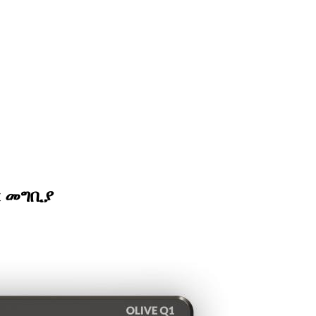
ር መግቢያ