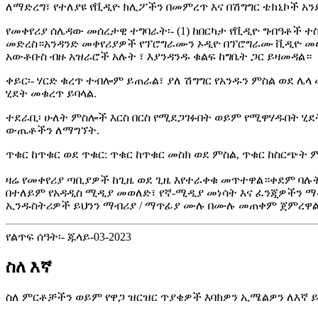
ለማድረግ፣ የተለያዩ የቪዲዮ ክሊፖችን በመምረጥ እና በሽግግር ቴክኒኮች አን
የመቀየሪያ ሰሌዳው መሰረታዊ ተግባራት፡- (1) ከበርካታ የቪዲዮ ግብዓቶች
መድረስ።አንዳንድ መቀየሪያዎች የፕሮግራሙን ኦዲዮ በፕሮግራሙ ቪዲዮ መሠረት
አውቶቡስ ብዙ አዝራሮች አሉት ፣ እያንዳንዱ ቁልፍ ከግቤት ጋር ይዛመዳል።
ቀይር፡- ሃርድ ቁረጥ ተብሎም ይጠራል፣ ያለ ሽግግር የአንዱን ምስል ወደ ሌ
ሂደት መቁረጥ ይባላል.
ተደራቢ፡ ሁለት ምስሎች እርስ በርስ የሚደጋገፉበት ወይም የሚዋሃዱበት ሂደ
ውጤቶችን ለማግኘት.
ጥቁር ከጥቁር ወደ ጥቁር: ጥቁር ከጥቁር መስክ ወደ ምስል, ጥቁር ከስርጭት
ዛሬ የመቀየሪያ ጣቢያዎች ከጊዜ ወደ ጊዜ እየተራቀቁ መጥተዋል።ቀደም ባሉ
በተለይም የአዳዲስ ሚዲያ መወለድ፣ የኛ-ሚዲያ መነሳት እና ፈንጂዎችን ማ
ኢንዱስትሪዎች ይህንን ማብሪያ / ማጥፊያ ሙሉ በሙሉ መጠቀም ጀምረዋል
የልጥፍ ሰዓት፡- ጁላይ-03-2023
ስለ እኛ
ስለ ምርቶቻችን ወይም የዋጋ ዝርዝር ጥያቄዎች እባክዎን ኢሜልዎን ለእኛ ይተ