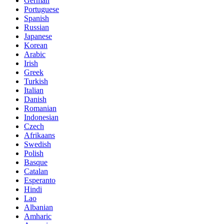
German
Portuguese
Spanish
Russian
Japanese
Korean
Arabic
Irish
Greek
Turkish
Italian
Danish
Romanian
Indonesian
Czech
Afrikaans
Swedish
Polish
Basque
Catalan
Esperanto
Hindi
Lao
Albanian
Amharic