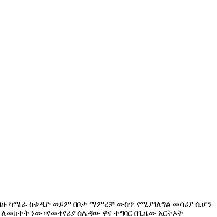
ብዙ ካሜራ ስቱዲዮ ወይም በቦታ ማምረቻ ውስጥ የሚያገለግል መሳሪያ ሲሆን
ለመክተት ነው።የመቀየሪያ ሰሌዳው ዋና ተግባር በጊዜው አርትኦት