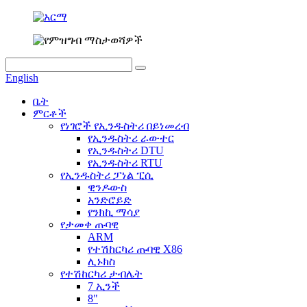
English
ቤት
ምርቶች
የነገሮች የኢንዱስትሪ በይነመረብ
የኢንዱስትሪ ራውተር
የኢንዱስትሪ DTU
የኢንዱስትሪ RTU
የኢንዱስትሪ ፓነል ፒሲ
ዊንዶውስ
አንድሮይድ
የንክኪ ማሳያ
የታመቀ ጡባዊ
ARM
የተሽከርካሪ ጡባዊ X86
ሊኑክስ
የተሽከርካሪ ታብሌት
7 ኢንች
8"