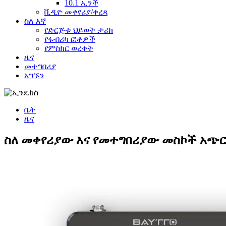
10.1 ኢንች
ቪዲዮ መቀየሪያ/ቀረጻ
ስለ እኛ
የድርጅቱ ህይወት ታሪክ
የፋብሪካ ፎቶዎች
የምስክር ወረቀት
ዜና
መተግበሪያ
አግኙን
ቤት
ዜና
ስለ መቀየሪያው እና የመተግበሪያው መስኮች አጭ