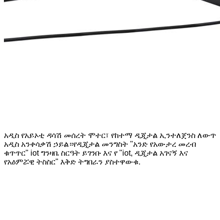
አዲስ የአይኦቲ ዳሳሽ መሰረት ሞተር፣ የከተማ ዲጂታል ኢንተለጀንስ ለውጥ
አዲስ አንቀሳቃሽ ኃይል።የዲጂታል መንግስት "አንድ የአውታረ መረብ
ቁጥጥር" iot ግንዛቤ ስርዓት ይገንቡ እና የ "iot, ዲጂታል አገናኝ እና
የአዕምሯዊ ትስስር" እቅድ ትግበራን ያስተዋውቁ.