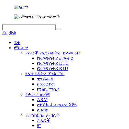
English
ቤት
ምርቶች
የነገሮች የኢንዱስትሪ በይነመረብ
የኢንዱስትሪ ራውተር
የኢንዱስትሪ DTU
የኢንዱስትሪ RTU
የኢንዱስትሪ ፓነል ፒሲ
ዊንዶውስ
አንድሮይድ
የንክኪ ማሳያ
የታመቀ ጡባዊ
ARM
የተሽከርካሪ ጡባዊ X86
ሊኑክስ
የተሽከርካሪ ታብሌት
7 ኢንች
8"