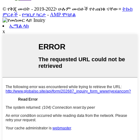
© የቅጂ መብት - 2019-2022፡ ሁሉም መብቶች የተጠበቁ ናቸው።
ትኩስ
ምርቶች
-
የጣቢያ ካርታ
-
AMP ሞባይል
ኢሜል ላክ
x