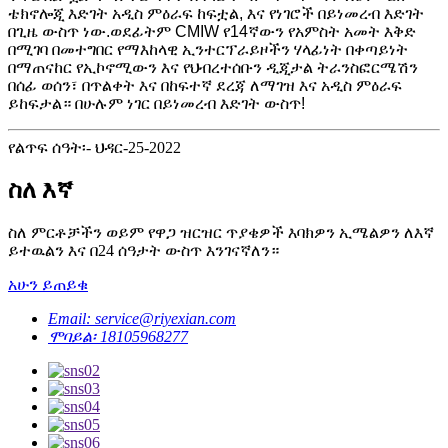
ቴክኖሎጂ እድገት አዲስ ምዕራፍ ከፍቷል, እና የነገሮች በይነመረብ እድገት
በጊዜ ውስጥ ነው.ወደፊትም CMIW የ14ኛውን የአምስት አመት እቅድ
በሚገባ በመተግበር የማእከላዊ ኢንተርፕራይዞችን ሃላፊነት በቀጣይነት
በማጠናከር የኢኮኖሚውን እና የህብረተሰቡን ዲጂታል ትራንስፎርሜሽን
በሰፊ ወሰን፣ በጥልቀት እና በከፍተኛ ደረጃ ለማገዝ እና አዲስ ምዕራፍ
ይከፍታል። በሁሉም ነገር በይነመረብ እድገት ውስጥ!
የልጥፍ ሰዓት፡- ህዳር-25-2022
ስለ እኛ
ስለ ምርቶቻችን ወይም የዋጋ ዝርዝር ጥያቄዎች እባክዎን ኢሜልዎን ለእኛ
ይተዉልን እና በ24 ሰዓታት ውስጥ እንገናኛለን።
አሁን ይጠይቁ
Email: service@riyexian.com
ሞባይል፡ 18105968277